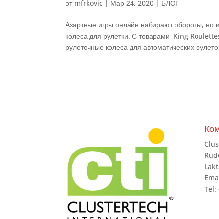
от
mfrkovic
|
Мар 24, 2020
|
БЛОГ
Азартные игры онлайн набирают обороты, но 
колеса для рулетки. С товарами King Roulette
рулеточные колеса для автоматических рулеток
Ко
Clus
Ruđe
Lakt
Emai
Tel: