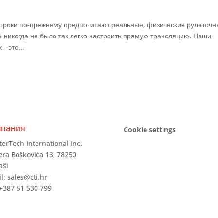
игроки по-прежнему предпочитают реальные, физические рулеточн
s никогда не было так легко настроить прямую трансляцию. Наши
 -это...
мпания
Cookie settings
terTech International Inc.
ra Boškovića 13, 78250
aši
l:
sales@cti.hr
 +387 51 530 799