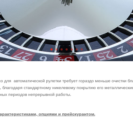
со для автоматической рулетки требует гораздо меньше очистки б
го, благодаря стандартному никелевому покрытию его металлическ
ьных периодов непрерывной работы.
арактеристиками, опциями и прейскурантом.